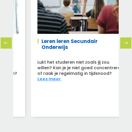
Leren leren Secundair
Onderwijs
Lukt het studeren niet zoals jij zou
L
willen? Kan je je niet goed concentreren
v
n?
of raak je regelmatig in tijdsnood?
S
Lees meer
v
v
L