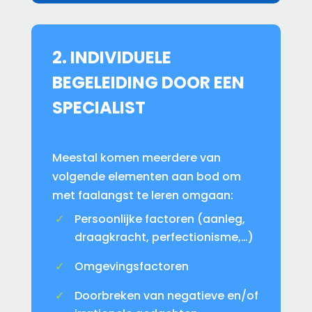
2. INDIVIDUELE
BEGELEIDING DOOR EEN
SPECIALIST
Meestal komen meerdere van
volgende elementen aan bod om
met faalangst te leren omgaan:
Persoonlijke factoren (aanleg,
draagkracht, perfectionisme,…)
Omgevingsfactoren
Doorbreken van negatieve en/of