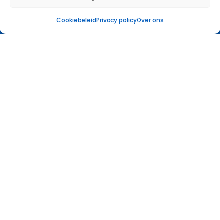
Cookiebeleid
Privacy policy
Over ons
Coach worden
Navigatie
Ons aanbod
Over ons
Toelatingsexamen
Coach Worden
Blog
Contact
Gegevens