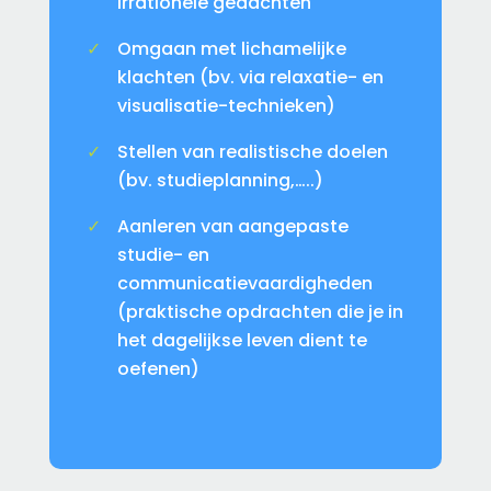
irrationele gedachten
Omgaan met lichamelijke
klachten (bv. via relaxatie- en
visualisatie-technieken)
Stellen van realistische doelen
(bv. studieplanning,…..)
Aanleren van aangepaste
studie- en
communicatievaardigheden
(praktische opdrachten die je in
het dagelijkse leven dient te
oefenen)