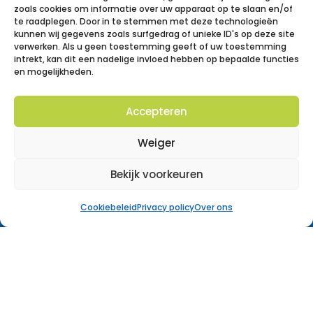
zoals cookies om informatie over uw apparaat op te slaan en/of
bieden via studiecoaching en/of
te raadplegen. Door in te stemmen met deze technologieën
bijles
kunnen wij gegevens zoals surfgedrag of unieke ID's op deze site
verwerken. Als u geen toestemming geeft of uw toestemming
intrekt, kan dit een nadelige invloed hebben op bepaalde functies
Contacteer ons
en mogelijkheden.
Accepteren
Weiger
Bekijk voorkeuren
Cookiebeleid
Privacy policy
Over ons
Ons aanbod