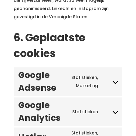
die zij verzamelen, wordt zo veel mogelijk
geanonimiseerd. LinkedIn en Instagram zijn
gevestigd in de Verenigde Staten.
6. Geplaatste
cookies
Google
Statistieken,
Adsense
Consent
Marketing
to
service
Google
google-
Statistieken
Analytics
Consent
adsense
to
service
Statistieken,