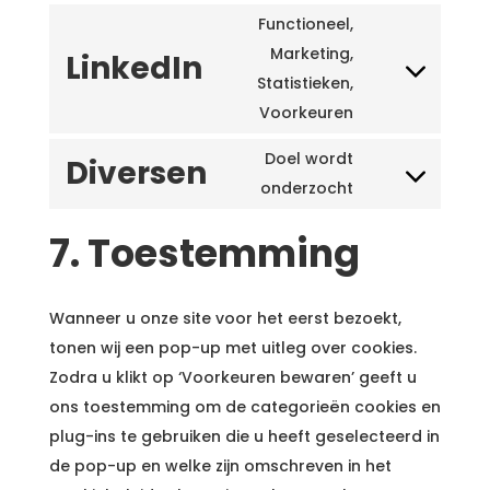
to
maps
Functioneel,
service
Marketing,
LinkedIn
youtube
Consent
Statistieken,
to
Voorkeuren
service
Doel wordt
Diversen
linkedin
Consent
onderzocht
to
7. Toestemming
service
diversen
Wanneer u onze site voor het eerst bezoekt,
tonen wij een pop-up met uitleg over cookies.
Zodra u klikt op ‘Voorkeuren bewaren’ geeft u
ons toestemming om de categorieën cookies en
plug-ins te gebruiken die u heeft geselecteerd in
de pop-up en welke zijn omschreven in het